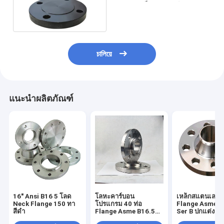
แปลน เหล็กกล้าคาร์บอน ส
แตนเลส
চালিয়ে
แนะนำผลิตภัณฑ์
16" Ansi B16 5 โลด
โลหะคาร์บอน
เหล็กสแตนเลส 
Neck Flange 150 ทา
โปรแกรม 40 ท่อ
Flange Asme B
สีดํา
Flange Asme B16.5
Ser B ปกแต่งด้วย
12 "