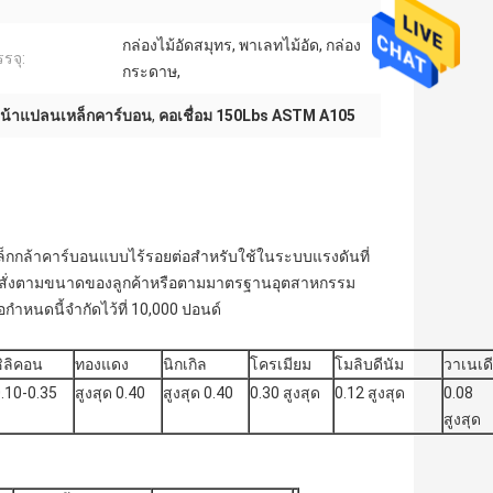
กล่องไม้อัดสมุทร, พาเลทไม้อัด, กล่อง
รจุ:
กระดาษ,
หน้าแปลนเหล็กคาร์บอน
,
คอเชื่อม 150Lbs ASTM A105
หล็กกล้าคาร์บอนแบบไร้รอยต่อสำหรับใช้ในระบบแรงดันที่
ๆ ที่สั่งตามขนาดของลูกค้าหรือตามมาตรฐานอุตสาหกรรม
ำหนดนี้จำกัดไว้ที่ 10,000 ปอนด์
ิลิคอน
ทองแดง
นิกเกิล
โครเมียม
โมลิบดีนัม
วาเนเด
.10-0.35
สูงสุด 0.40
สูงสุด 0.40
0.30 สูงสุด
0.12 สูงสุด
0.08
สูงสุด