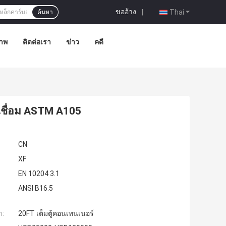
ขออ้าง
|
Thai
ค้นหา
าพ
ติดต่อเรา
ข่าว
คดี
เชื่อม ASTM A105
CN
XF
EN 10204 3.1
ANSI B16.5
ำ:
20FT เต็มตู้คอนเทนเนอร์