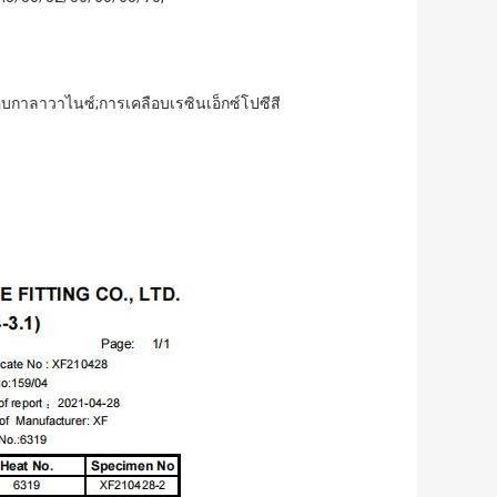
ือบกาลาวาไนซ์;การเคลือบเรซินเอ็กซ์โปซีสี