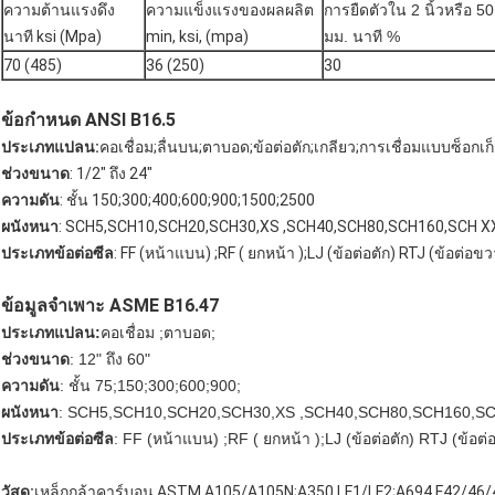
ความต้านแรงดึง
ความแข็งแรงของผลผลิต
การยืดตัวใน 2 นิ้วหรือ 50
นาที ksi (Mpa)
min, ksi, (mpa)
มม. นาที %
70 (485)
36 (250)
30
ข้อกำหนด ANSI B16.5
ประเภทแปลน:
คอเชื่อม;ลื่นบน;ตาบอด;ข้อต่อตัก;เกลียว;การเชื่อมแบบซ็อกเก
ช่วงขนาด
: 1/2" ถึง 24"
ความดัน
: ชั้น 150;300;400;600;900;1500;2500
ผนังหนา
: SCH5,SCH10,SCH20,SCH30,XS ,SCH40,SCH80,SCH160,SCH X
ประเภทข้อต่อซีล
: FF (หน้าแบน) ;RF ( ยกหน้า );LJ (ข้อต่อตัก) RTJ (ข้อต่อขว
ข้อมูลจำเพาะ ASME B16.47
ประเภทแปลน:
คอเชื่อม ;ตาบอด;
ช่วงขนาด
: 12" ถึง 60"
ความดัน
: ชั้น 75;150;300;600;900;
ผนังหนา
: SCH5,SCH10,SCH20,SCH30,XS ,SCH40,SCH80,SCH160,S
ประเภทข้อต่อซีล
: FF (หน้าแบน) ;RF ( ยกหน้า );LJ (ข้อต่อตัก) RTJ (ข้อต
วัสดุ:
เหล็กกล้าคาร์บอน ASTM A105/A105N;A350 LF1/LF2;A694 F42/46/