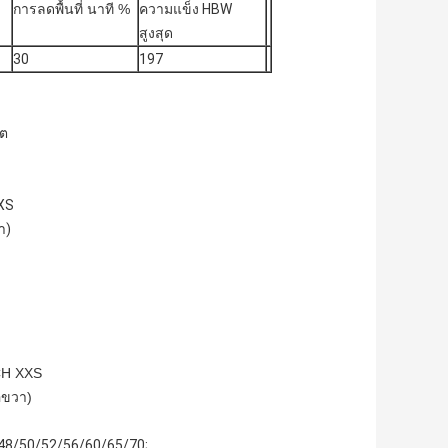
การลดพื้นที่ นาที %
ความแข็ง HBW
สูงสุด
30
197
็ต
XS
า)
CH XXS
่อขวา)
48/50/52/56/60/65/70;