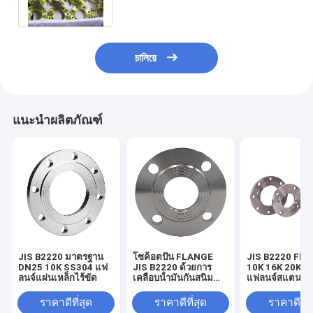
চালিয়ে
แนะนำผลิตภัณฑ์
JIS B2220 มาตรฐาน
โซค็อตปั่น FLANGE
JIS B2220 Fla
DN25 10K SS304 แฟ
JIS B2220 ด้วยการ
10K 16K 20K 3
ลนจ์แผ่นเหล็กไร้ขัด
เคลือบน้ํามันกันสนิม
แฟลนจ์สแตนเล
และมาตรฐาน
ราคาดีที่สุด
ราคาดีที่สุด
ราคาดีที่ส