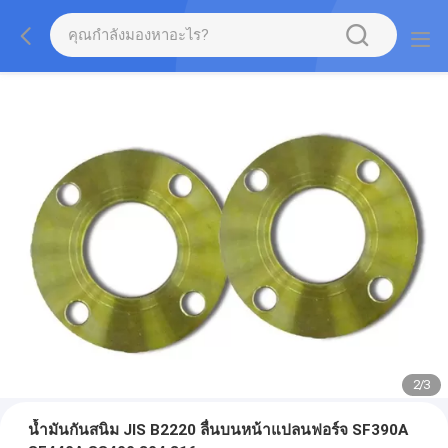
2
/
3
น้ำมันกันสนิม JIS B2220 ลื่นบนหน้าแปลนฟอร์จ SF390A