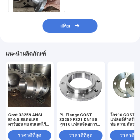
หน้าแปลน
চালিয়ে
แนะนำผลิตภัณฑ์
Gost 33259 ANSI
PL Flange GOST
โกราฟ GOST 3
B16.5 สแตนเลส
33259 F321 DN150
แฟลนจ์สําหรับเส้
คาร์บอน สแตนเลสไร้ส
PN16 แฟลนจ์คอการ
ท่อ ความดันระด
แตนเลส Flat Welding
ปั่น
- PN100
Neck Flange
ราคาดีที่สุด
ราคาดีที่สุด
ราคาดีที่ส