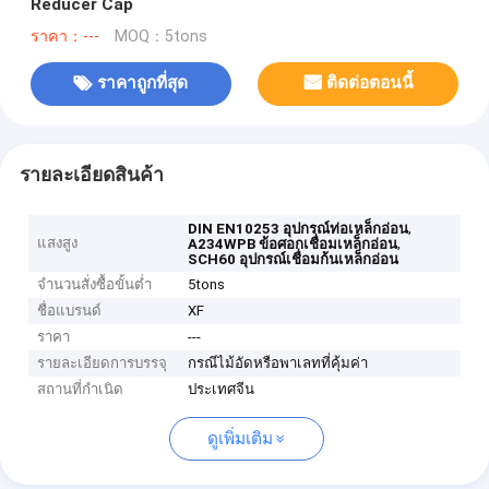
Reducer Cap
ราคา：---
MOQ：5tons
ราคาถูกที่สุด
ติดต่อตอนนี้
รายละเอียดสินค้า
,
DIN EN10253 อุปกรณ์ท่อเหล็กอ่อน
แสงสูง
,
A234WPB ข้อศอกเชื่อมเหล็กอ่อน
SCH60 อุปกรณ์เชื่อมก้นเหล็กอ่อน
จำนวนสั่งซื้อขั้นต่ำ
5tons
ชื่อแบรนด์
XF
ราคา
---
รายละเอียดการบรรจุ
กรณีไม้อัดหรือพาเลทที่คุ้มค่า
สถานที่กำเนิด
ประเทศจีน
ดูเพิ่มเติม