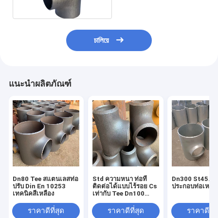
Cap
চালিয়ে
แนะนำผลิตภัณฑ์
Dn80 Tee สแตนเลสท่อ
Std ความหนา ท่อที่
Dn300 St45.8 อ
ปรับ Din En 10253
ติดต่อได้แบบไร้รอย Cs
ประกอบท่อเหล็ก
เทคนิคสีเหลือง
เท่ากับ Tee Dn100
ขนาด
ราคาดีที่สุด
ราคาดีที่สุด
ราคาดีที่ส